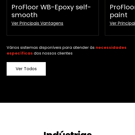
ProFloor WB-Epoxy self-
ProFloo
smooth
paint
Ver Principais Vantagens
Ver Princip
Sistema aquoso, permeável ao vapor
Anti-poe
de água
Colorido
Vários sistemas disponíveis para atender às
Boa resistência química e mecânica
necessidades
específicas
dos nossos clientes
Elevada resistência ao desgaste
Anti-poeiras, impermeável e lavável
Ver Todos
Liso mas antiderrapante em condições
de utilização seca