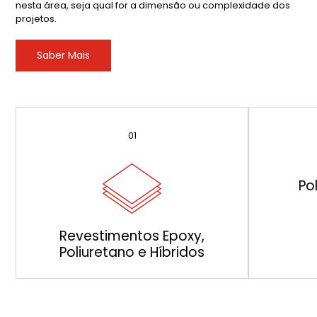
nesta área, seja qual for a dimensão ou complexidade dos
projetos.
Saber Mais
01
Po
Revestimentos Epoxy,
Poliuretano e Híbridos