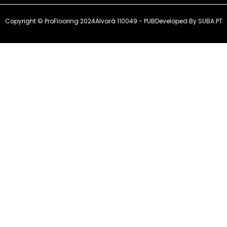
Copyright © ProFlooring 2024
Alvará 110049 - PUB
Developed By
SUBA.PT